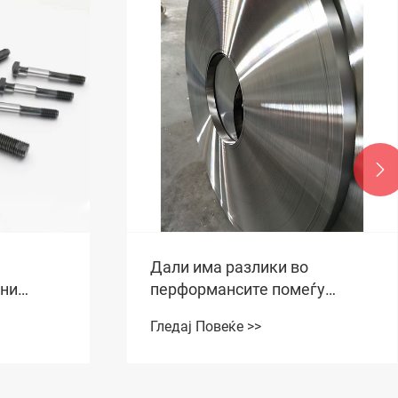

о
Карактеристиките на 430
еѓу
ленти од не'рѓосувачки челик
вачки
Гледај Повеќе >>