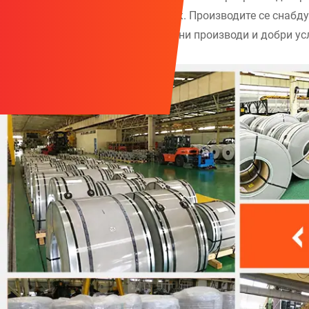
прецизност од не'рѓосувачки челик. Производите се снабду
управување е гаранција за стабилни производи и добри ус