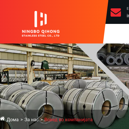
Е
i
Дома
За нас
Вовед во компанијата