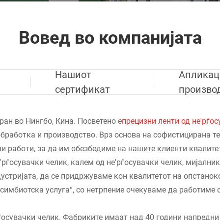
Вовед во компанијата
Нашиот
Апликац
сертификат
произво
ан во Нингбо, Кина. Посветено е
прецизни ленти од не'рѓо
обработка и производство. Врз основа на софистицирана те
 работи, за да им обезбедиме на нашите клиенти квалитет
рѓосувачки челик, калем од не'рѓосувачки челик, мијалник 
дустријата, да се придржуваме кон квалитетот на опстаноко
симбиотска услуга“, со нетрпение очекуваме да работиме с
ѓосувачки челик. Фабриките имаат над 40 години напредни 