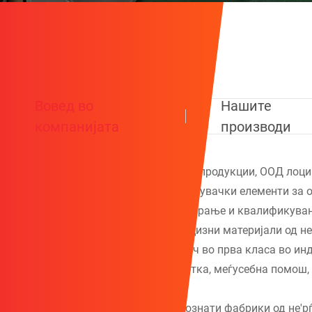
Вовед во
Нашите
компанијата
производи
Ningbo Qihong не'рѓосувачки челик копродукции, ООД лоцир
ленти со ладно валани, прецизни сврзувачки елементи за 
инструменти за професионално тестирање и квалификувани
Главните производи вклучуваат прецизни материјали од не'
Да се ​​биде професионален снабдувач во прва класа во ин
согласност со принципот на „соработка, меѓусебна помош, 
Кихонг е длабоко соработуван со познати фабрики од не'р