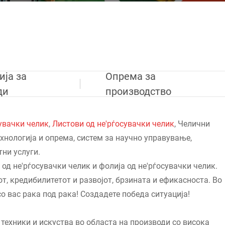
ија за
Опрема за
ди
производство
сувачки челик
,
Листови од не'рѓосувачки челик
, Челични
хнологија и опрема, систем за научно управување,
ни услуги.
од не'рѓосувачки челик и фолија од не'рѓосувачки челик.
т, кредибилитетот и развојот, брзината и ефикасноста. Во
о вас рака под рака! Создадете победа ситуација!
техники и искуства во областа на производи со висока