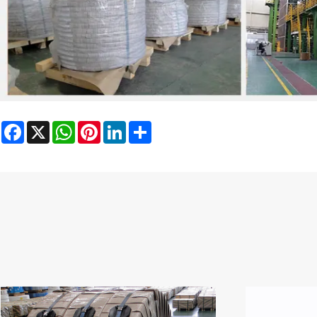
Facebook
X
WhatsApp
Pinterest
LinkedIn
Share