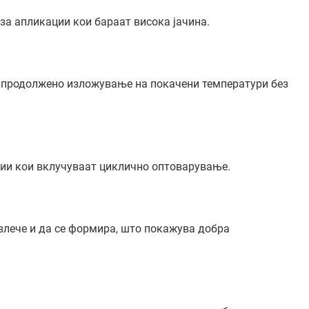
за апликации кои бараат висока јачина.
и продолжено изложување на покачени температури без
ции кои вклучуваат циклично оптоварување.
влече и да се формира, што покажува добра