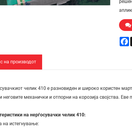
решен
аплик
F
с на производот
осувачкиот челик 410 е разновиден и широко користен мар
 неговите механички и отпорни на корозија својства. Еве 
теристики на нерѓосувачки челик 410:
а на истегнување: