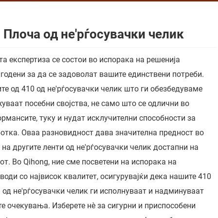
 Плоча од не'рѓосувачки челик
а експертиза се состои во испорака на решенија
годени за да се задоволат вашите единствени потреби.
те од 410 од не'рѓосувачки челик што ги обезбедуваме
уваат посебни својства, не само што се одлични во
рмансите, туку и нудат исклучителни способности за
отка. Оваа разновидност дава значителна предност во
 на другите ленти од не'рѓосувачки челик достапни на
от. Во Qihong, ние сме посветени на испорака на
води со највисок квалитет, осигурувајќи дека нашите 410
 од не'рѓосувачки челик ги исполнуваат и надминуваат
е очекувања. Изберете нè за сигурни и приспособени