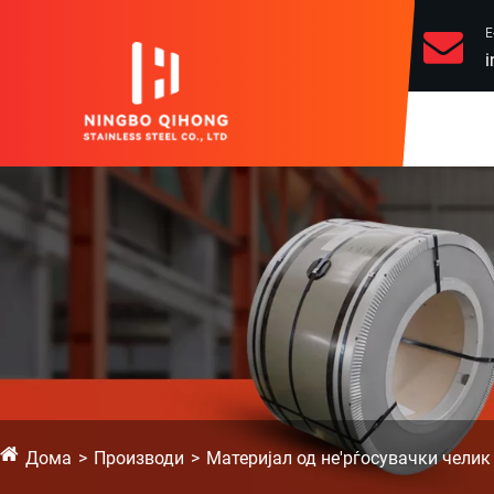
Е
i
Дома
Производи
Материјал од не'рѓосувачки челик