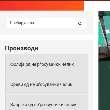
Производи
Фолија од не'рѓосувачки челик
Ореви од не'рѓосувачки челик
Завртка од не'рѓосувачки челик