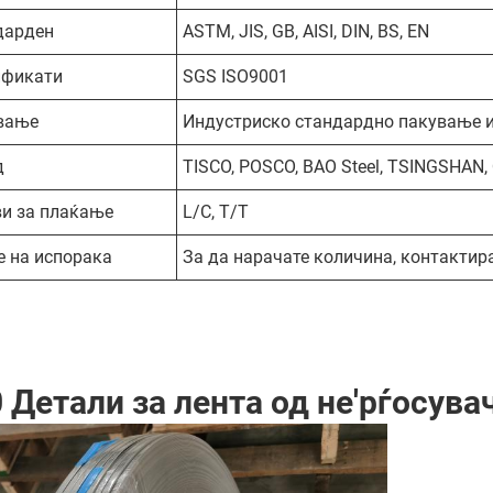
дарден
ASTM, JIS, GB, AISI, DIN, BS, EN
ификати
SGS ISO9001
вање
Индустриско стандардно пакување и
д
TISCO, POSCO, BAO Steel, TSINGSHAN, 
ви за плаќање
L/C, T/T
е на испорака
За да нарачате количина, контактира
 Детали за лента од не'рѓосува