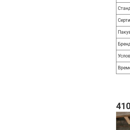
Стан
Серт
Паку
Брен
Усло
Врем
410