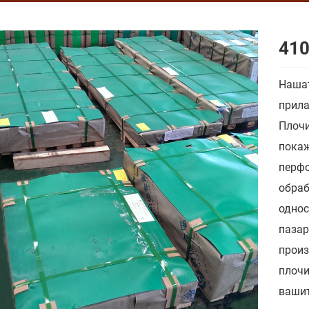
410
Нашат
прила
Плочи
покаж
перфо
обраб
однос
пазар
произ
плочи
вашит