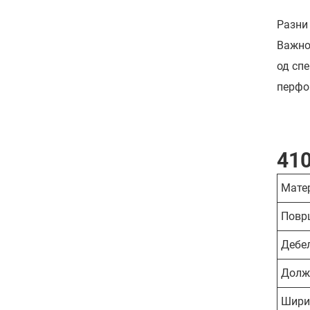
Разни
Важно
од сп
перфо
410
Мате
Повр
Дебе
Долж
Шири