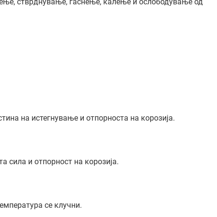
ење, стврднување, гаснење, калење и ослободување од
тина на истегнување и отпорноста на корозија.
а сила и отпорност на корозија.
емпература се клучни.