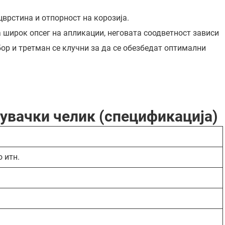
врстина и отпорност на корозија.
 широк опсег на апликации, неговата соодветност зависи
р и третман се клучни за да се обезбедат оптимални
сувачки челик (спецификација)
о итн.