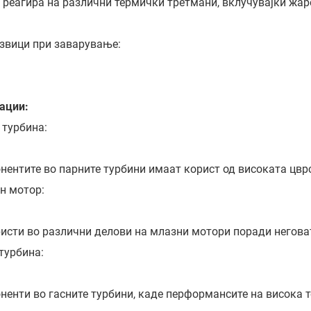
 реагира на различни термички третмани, вклучувајќи жар
звици при заварување:
ации:
 турбина:
нентите во парните турбини имаат корист од високата цврс
н мотор:
ристи во различни делови на млазни мотори поради неговат
турбина:
ненти во гасните турбини, каде перформансите на висока т