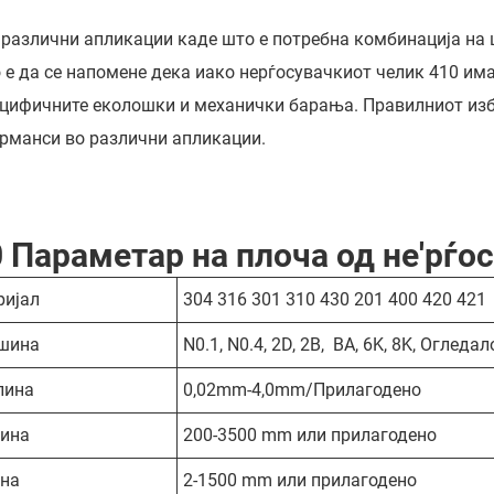
 различни апликации каде што е потребна комбинација на ц
 е да се напомене дека иако нерѓосувачкиот челик 410 има
ецифичните еколошки и механички барања. Правилниот избо
рманси во различни апликации.
 Параметар на плоча од не'рѓо
ријал
304 316 301 310 430 201 400 420 421
шина
N0.1, N0.4, 2D, 2B, BA, 6K, 8K, Огледал
лина
0,02mm-4,0mm/Прилагодено
ина
200-3500 mm или прилагодено
на
2-1500 mm или прилагодено