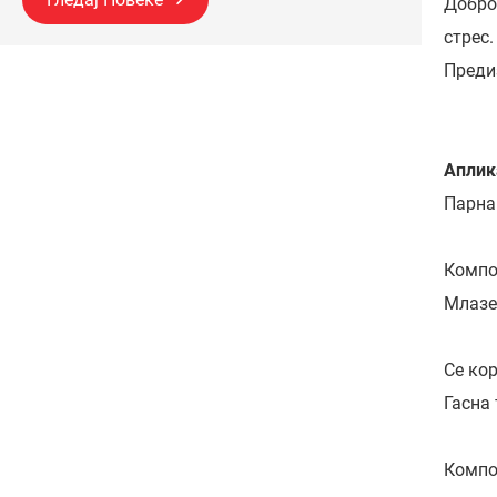
Добро
стрес.
Преди
Аплик
Парна
Компо
Млазе
Се ко
Гасна 
Компо