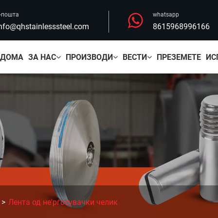
-пошта
whatsapp
nfo@qhstainlesssteel.com
8615968996166
ДОМА
ЗА НАС
ПРОИЗВОДИ
ВЕСТИ
ПРЕЗЕМЕТЕ
ИС
Лента од не'рѓосувачки челик