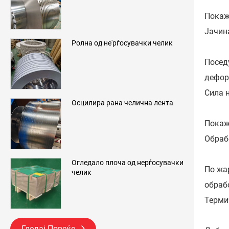
Покаж
Јачина
Ролна од не'рѓосувачки челик
Посед
дефор
Сила 
Осцилира рана челична лента
Покаж
Обраб
Огледало плоча од нерѓосувачки
По жа
челик
обраб
Терми
Гледај Повеќе