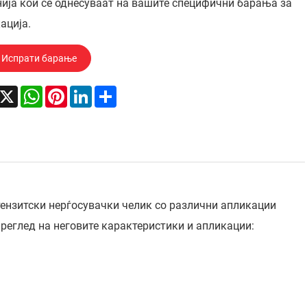
ија кои се однесуваат на вашите специфични барања за
ација.
Испрати барање
acebook
X
WhatsApp
Pinterest
LinkedIn
Share
тензитски нерѓосувачки челик со различни апликации
преглед на неговите карактеристики и апликации: