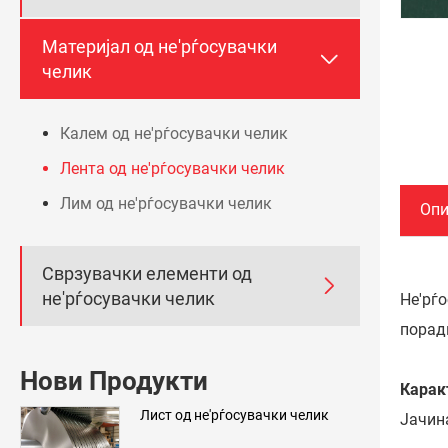
Материјал од не'рѓосувачки

челик
Калем од не'рѓосувачки челик
Лента од не'рѓосувачки челик
Лим од не'рѓосувачки челик
Опи
Сврзувачки елементи од

не'рѓосувачки челик
Не'рѓ
поради
Нови Продукти
Карак
Лист од не'рѓосувачки челик
Јачин