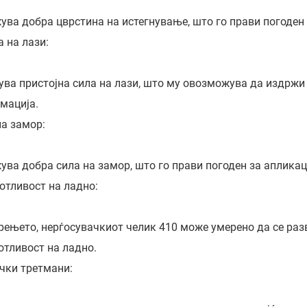
ува добра цврстина на истегнување, што го прави погоден 
 на лази:
ува пристојна сила на лази, што му овозможува да издрж
мација.
на замор:
ува добра сила на замор, што го прави погоден за аплика
отливост на ладно:
рењето, нерѓосувачкиот челик 410 може умерено да се раз
отливост на ладно.
чки третмани: