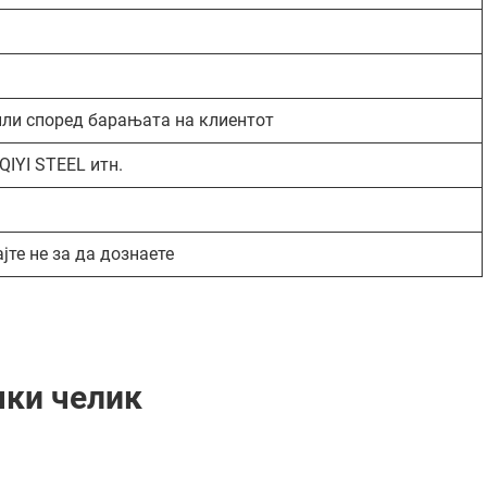
ли според барањата на клиентот
QIYI STEEL итн.
јте не за да дознаете
чки челик