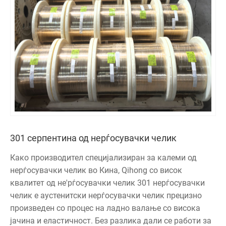
301 серпентина од нерѓосувачки челик
Како производител специјализиран за калеми од
нерѓосувачки челик во Кина, Qihong со висок
квалитет од не'рѓосувачки челик 301 нерѓосувачки
челик е аустенитски нерѓосувачки челик прецизно
произведен со процес на ладно валање со висока
јачина и еластичност. Без разлика дали се работи за