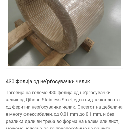
430 Фолија од не'рѓосувачки челик
Трговија на големо 430 фолија од не'рѓосувачки
челик од Qihong Stainless Steel, еден вид тенка лента
од феритни нерѓосувачки челик. Опсегот на дебелина
е многу флексибилен, од 0,01 mm до 0,1 mm, и без
разлика дали ви треба во форма на калем или лист,
можеме целосно да го приспособиме на вашите