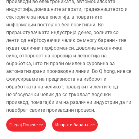
производи во електрониката, автомобилската
индустрија, домашните апарати, градежништвото и
секторите за нова енергија, а повратните
информации постојано беа позитивни. Во
преработувачката индустрија денес, ролните со
ленти од не'рѓосувачки челик се многу барани - тие
нудат одлични перформанси, доволна механичка
сила, отпорност на корозија и леснотија на
обработка, што ги прави омилена суровина за
автоматизирани производни линии. Во Qihong, ние се
фокусиравме на прецизноста на изборот и
обработката на челикот, правејќи ги лентите од
не'рѓосувачки челик да се тркалаат водечки
производ, помагајќи им на различни индустрии да ги
подобрат своите производни процеси.
Гледај Повеќе >>
Испрати барање >>