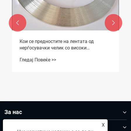


тата од
оки
Проблеми во 201 процес на сеч
ленти од не'рѓосувачки челик
Гледај Повеќе >>
За нас
X
Производи