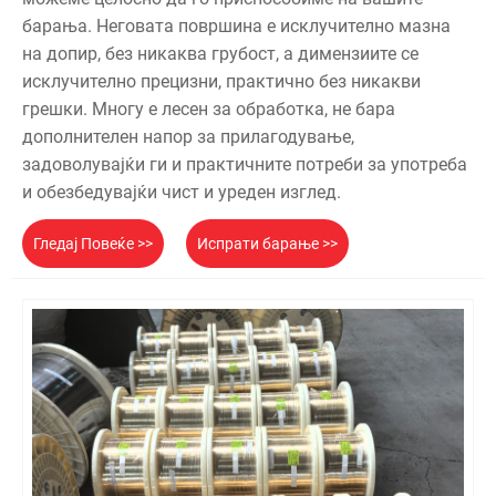
барања. Неговата површина е исклучително мазна
на допир, без никаква грубост, а димензиите се
исклучително прецизни, практично без никакви
грешки. Многу е лесен за обработка, не бара
дополнителен напор за прилагодување,
задоволувајќи ги и практичните потреби за употреба
и обезбедувајќи чист и уреден изглед.
Гледај Повеќе >>
Испрати барање >>