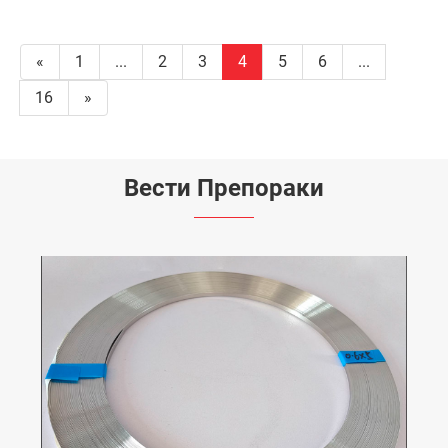
«
1
...
2
3
4
5
6
...
16
»
Вести Препораки