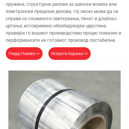
пружина, структурни делови за шински возила или
електронски прецизни делови, тој лесно може да се
справи со сложеното свиткување, печат и длабоко
цртање, истовремено обезбедувајќи цврстина,
правејќи го вашиот производствен процес помазен и
перформансите на готовиот производ постабилни.
Гледај Повеќе >>
Испрати барање >>