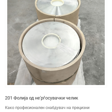
201 Фолија од не'рѓосувачки челик
Како професионален снабдувач на прецизни