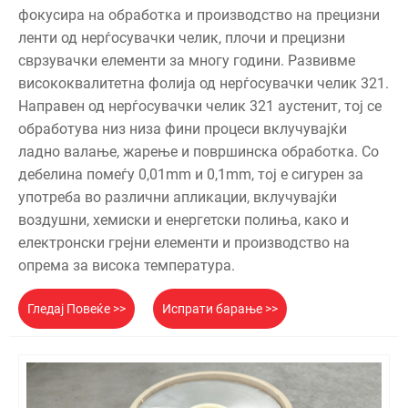
фокусира на обработка и производство на прецизни
ленти од нерѓосувачки челик, плочи и прецизни
сврзувачки елементи за многу години. Развивме
висококвалитетна фолија од нерѓосувачки челик 321.
Направен од нерѓосувачки челик 321 аустенит, тој се
обработува низ низа фини процеси вклучувајќи
ладно валање, жарење и површинска обработка. Со
дебелина помеѓу 0,01mm и 0,1mm, тој е сигурен за
употреба во различни апликации, вклучувајќи
воздушни, хемиски и енергетски полиња, како и
електронски грејни елементи и производство на
опрема за висока температура.
Гледај Повеќе >>
Испрати барање >>