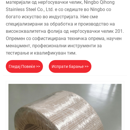
материјали од нерѓосувачки челик, Ningbo Qihong
Stainless Steel Co., Ltd. е со седиште во Ningbo со
богато искуство во индустријата. Ние сме
специјализирани за обработка и производство на
висококвалитетна фолија од нерѓосувачки челик 201.
Опремен со софистицирана техничка опрема, научен
менаџмент, професионални инструменти за
тестирање и квалификуван тим.
Гледај Повеќе >>
Испрати барање >>