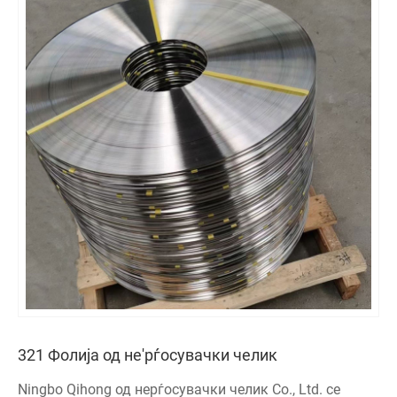
321 Фолија од не'рѓосувачки челик
Ningbo Qihong од нерѓосувачки челик Co., Ltd. се