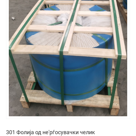
301 Фолија од не'рѓосувачки челик